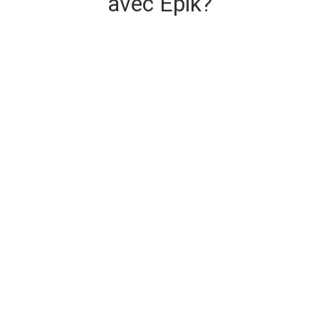
avec Epik?
Livraison de domaine sécurisée et
instantanée
Le domaine que vous achetez est livré à l'achat.